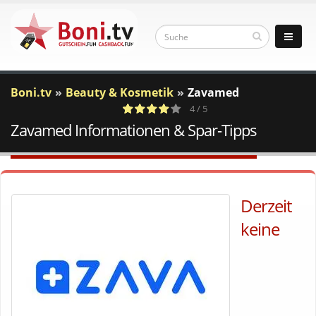
Boni.tv
Beauty & Kosmetik
Zavamed
4 / 5
Zavamed Informationen & Spar-Tipps
1
c
Votes
a
Derzeit
keine