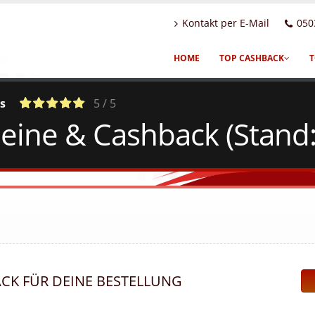
Kontakt per E-Mail
050
HOME
TOP CASHBACK
T
s
5 / 5
ine & Cashback (Stand:
a
c
2
Votes
ACK FÜR DEINE BESTELLUNG