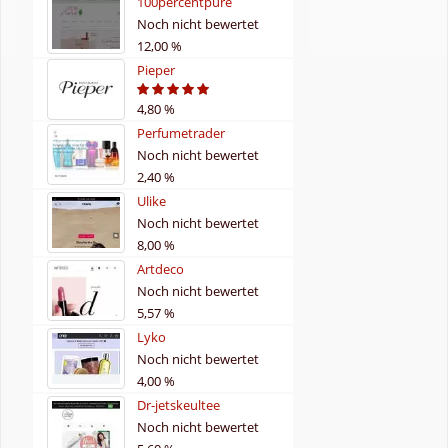
100percentpure
Noch nicht bewertet
12,00 %
Pieper
4,80 %
5
Perfumetrader
Noch nicht bewertet
2,40 %
Ulike
Noch nicht bewertet
8,00 %
Artdeco
Noch nicht bewertet
5,57 %
Lyko
Noch nicht bewertet
4,00 %
Dr-jetskeultee
Noch nicht bewertet