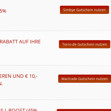
15%
Simbye Gutschein nutzen
RABATT AUF IHRE E
Torro-de Gutschein nutzen
REN UND € 10,-
Mactrade Gutschein nutzen
N.
S L BOOST (45%