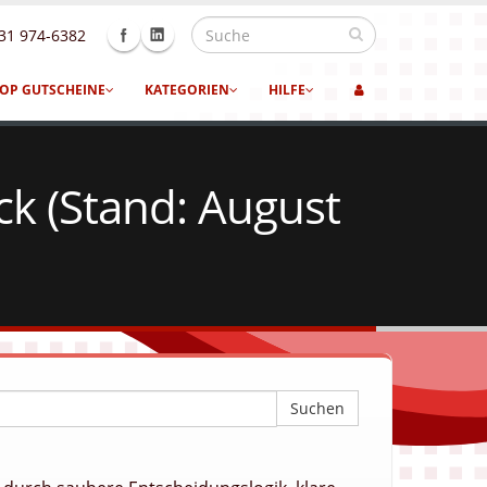
31 974-6382
OP GUTSCHEINE
KATEGORIEN
HILFE
k (Stand: August
Suchen