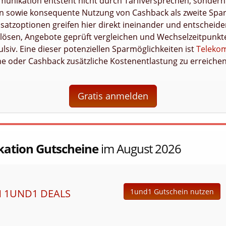
munikation entsteht nicht durch Tarifversprechen, sondern
n sowie konsequente Nutzung von Cashback als zweite Spars
satzoptionen greifen hier direkt ineinander und entscheid
lösen, Angebote geprüft vergleichen und Wechselzeitpunkte 
siv. Eine dieser potenziellen Sparmöglichkeiten ist
Teleko
e oder Cashback zusätzliche Kostenentlastung zu erreichen
Gratis anmelden
ation Gutscheine
im August 2026
N 1UND1 DEALS
1und1 Gutschein nutzen