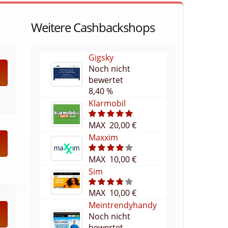
Weitere Cashbackshops
Gigsky
Noch nicht
bewertet
8,40 %
Klarmobil
MAX 20,00 €
5
Maxxim
MAX 10,00 €
4
Sim
MAX 10,00 €
3.7
Meintrendyhandy
Noch nicht
bewertet