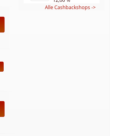
12,00 %
3
Alle Cashbackshops ->