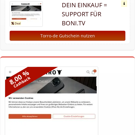
DEIN EINKAUF =
SUPPORT FÜR
BONI.TV
Torro-de Gutschein nutzen
8,00 %
Cashback