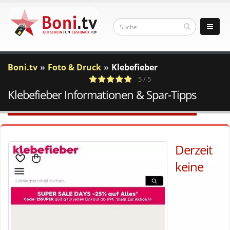
Boni.tv
Foto & Druck
Klebefieber
5 / 5
Klebefieber Informationen & Spar-Tipps
1
c
Votes
a
Derzeit
keine