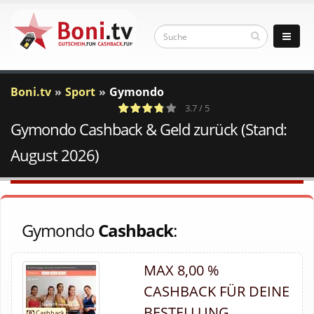
Boni.tv
Sport
Gymondo
3.7 / 5
Gymondo Cashback & Geld zurück (Stand:
8
c
Votes
a
August 2026)
Gymondo
Cashback
:
MAX 8,00 %
CASHBACK FÜR DEINE
BESTELLUNG