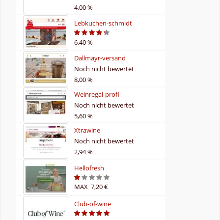
4,00 %
Lebkuchen-schmidt
6,40 %
4.2
Dallmayr-versand
Noch nicht bewertet
8,00 %
Weinregal-profi
Noch nicht bewertet
5,60 %
Xtrawine
Noch nicht bewertet
2,94 %
Hellofresh
MAX 7,20 €
1
Club-of-wine