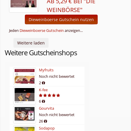
AB 5,29 € BEI "DIE
WEINBÖRSE"
Dieweinboerse Gutschein nutzen
Jeden
Dieweinboerse Gutschein
anzeigen...
Weitere laden
Weitere Gutscheinshops
Myfruits
Noch nicht bewertet
2
K-fee
6
Gourvita
Noch nicht bewertet
26
Sodapop