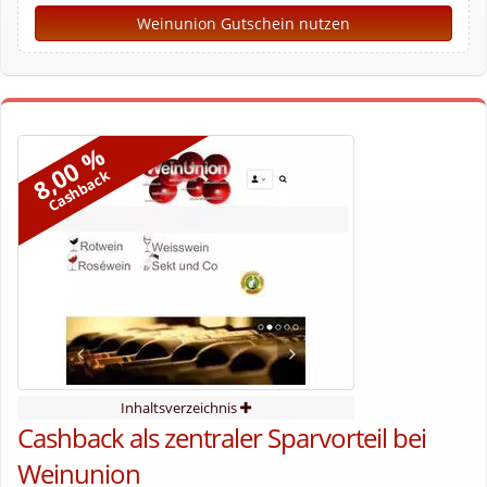
Weinunion Gutschein nutzen
8,00 %
Cashback
Inhaltsverzeichnis
Cashback als zentraler Sparvorteil bei
Weinunion