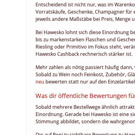
Entscheidend ist nicht nur, was im Warenkor
Vorratskäufe, Geschenke, Champagner für e
jeweils andere Maßstäbe bei Preis, Menge u
Bei Hawesko lohnt sich diese Einordnung b
bis zu markenstarken Flaschen und Geschenk
Riesling oder Primitivo im Fokus steht, ver
Hawesko Cashback rechnerisch stärker ist.
Mehr zahlen als nötig passiert häufig dan
Sobald zu Wein noch Feinkost, Zubehör, Gl
neu
bewerten statt nur auf den Einzelartike
Was dir öffentliche Bewertungen fü
Sobald mehrere Bestellwege ähnlich attrakt
Einordnung. Gerade bei Hawesko ist eine si
Stimmung abbildet, sondern die wahrgenomm
Die auf Boni.tv sichtbare Bewertung zu Haw