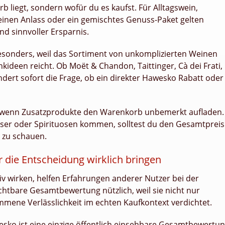
b liegt, sondern wofür du es kaufst. Für Alltagswein,
inen Anlass oder ein gemischtes Genuss-Paket gelten
nd sinnvoller Ersparnis.
esonders, weil das Sortiment von unkomplizierten Weinen
ideen reicht. Ob Moët & Chandon, Taittinger, Cà dei Frati,
ändert sofort die Frage, ob ein direkter Hawesko Rabatt oder
n, wenn Zusatzprodukte den Warenkorb unbemerkt aufladen.
äser oder Spirituosen kommen, solltest du den Gesamtpreis
l zu schauen.
r die Entscheidung wirklich bringen
iv wirken, helfen Erfahrungen anderer Nutzer bei der
chtbare Gesamtbewertung nützlich, weil sie nicht nur
ene Verlässlichkeit im echten Kaufkontext verdichtet.
esko ist eine einzige öffentlich einsehbare Gesamtbewertu