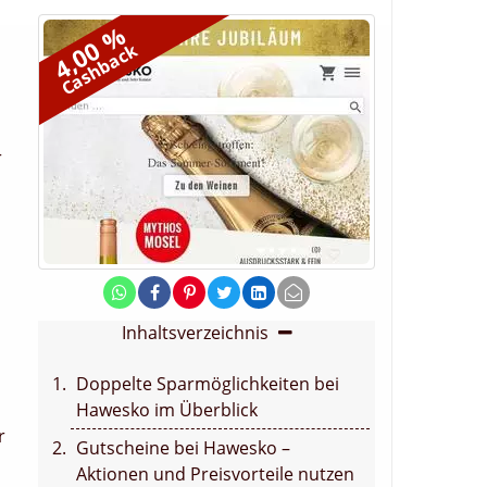
4,00 %
Cashback
r
Inhaltsverzeichnis
Doppelte Sparmöglichkeiten bei
Hawesko im Überblick
r
Gutscheine bei Hawesko –
Aktionen und Preisvorteile nutzen