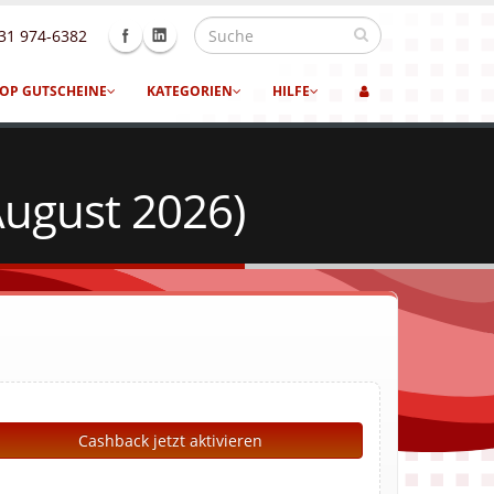
31 974-6382
OP GUTSCHEINE
KATEGORIEN
HILFE
ugust 2026)
Cashback jetzt aktivieren