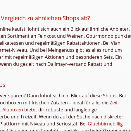
Vergleich zu ähnlichen Shops ab?
ne kaufst, lohnt sich auch ein Blick auf ähnliche Anbieter.
iten Sortiment an Feinkost und Weinen. Gourmondo punkte
elikatessen und regelmäßigen Rabattaktionen. Bei Viani
ourmet-Niveau. Und bei Meingenuss gibt es alles rund um
r mit regelmäßigen Aktionen und besonderen Sets. Ein
 wenn du gezielt nach Dallmayr-versand Rabatt und
ps
er sparen? Dann lohnt sich ein Blick auf diese Shops. Bei
chboxen mit frischen Zutaten – ideal für alle, die
Zeit
.
Aluboxen
bietet dir robuste und langlebige
be und Freizeit. Wenn du auf der Suche nach diskreter
Plattform mit Niveau und Seriosität. Bei
Gluehbirnebillig
Home-Lösungen und Zubehör – perfekt, um beim Stromspare