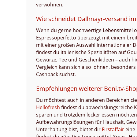
verwöhnen.
Wie schneidet Dallmayr-versand im 
Wenn du gerne hochwertige Lebensmittel onli
Espressoperfetto überzeugt mit einem bre
mit einer großen Auswahl internationaler D
findest du italienische Spezialitäten auf G
Gewürze, Tee und Geschenkideen – auch hie
Vergleich kann sich also lohnen, besonders
Cashback suchst.
Empfehlungen weiterer Boni.tv-Sho
Du möchtest auch in anderen Bereichen clev
Hellofresh
findest du abwechslungsreiche Ko
sparen und trotzdem lecker essen möchten
Aufbewahrungslösungen für Haushalt, Gewer
Unterhaltung bist, bietet dir
Firstaffair
eine 
findest du günstige Leuchtmittel, Smart-