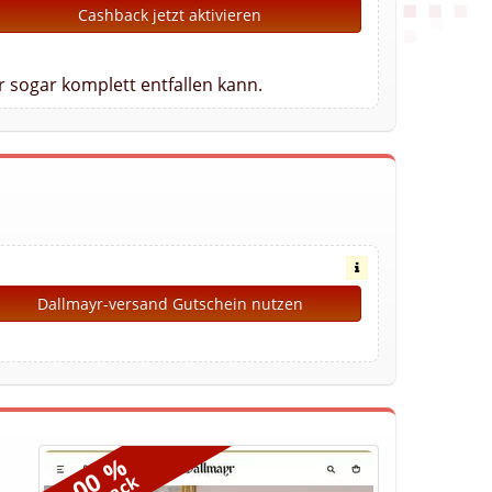
Cashback jetzt aktivieren
 sogar komplett entfallen kann.
Dallmayr-versand Gutschein nutzen
8,00 %