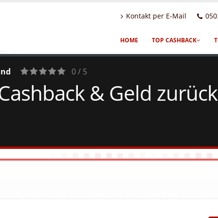
Kontakt per E-Mail
050
HOME
TOP CASHBACK
T
and
0 / 5
Cashback & Geld zurück
0
Votes