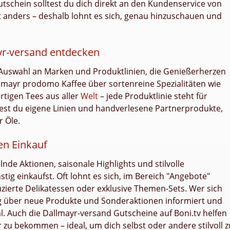
tschein solltest du dich direkt an den Kundenservice von
t anders – deshalb lohnt es sich, genau hinzuschauen und
yr-versand entdecken
 Auswahl an Marken und Produktlinien, die Genießerherzen
lmayr prodomo Kaffee über sortenreine Spezialitäten wie
rtigen Tees aus aller
Welt
– jede Produktlinie steht für
dest du eigene Linien und handverlesene Partnerprodukte,
r Öle.
en Einkauf
de Aktionen, saisonale Highlights und stilvolle
ig einkaufst. Oft lohnt es sich, im Bereich "Angebote"
zierte Delikatessen oder exklusive Themen-Sets. Wer sich
tig über neue Produkte und Sonderaktionen informiert und
al. Auch die Dallmayr-versand Gutscheine auf Boni.tv helfen
r zu bekommen – ideal, um dich selbst oder andere stilvoll z