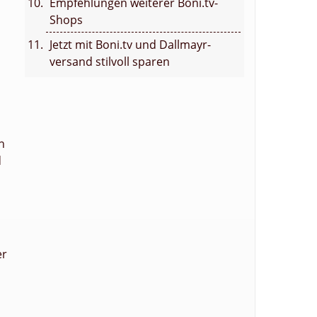
Empfehlungen weiterer Boni.tv-
Shops
Jetzt mit Boni.tv und Dallmayr-
versand stilvoll sparen
n
d
er