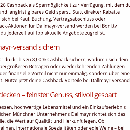
026 Cashback als Sparmöglichkeit zur Verfügung, mit dem d
nd langfristig bares Geld sparst. Statt direkter Rabatte
der sich bei Kauf, Buchung, Vertragsabschluss oder
ack-Aktionen für Dallmayr-versand werden bei Boni.tv
du jederzeit auf top aktuelle Angebote zugreifst.
mayr-versand sichern
nst du dir bis zu 8,00 % Cashback sichern, wodurch sich dein
 bei größeren Beträgen oder wiederkehrenden Zahlungen
er finanzielle Vorteil nicht nur einmalig, sondern über ein
 Nutze jetzt deine Cashback-Vorteile bei Dallmayr-versand
cken – feinster Genuss, stilvoll gespart
tessen, hochwertige Lebensmittel und ein Einkaufserlebnis
reichen Münchner Unternehmens Dallmayr richtet sich das
e, die Wert auf Qualität und Herkunft legen. Ob
alinen, internationale Spezialitäten oder edle Weine – bei