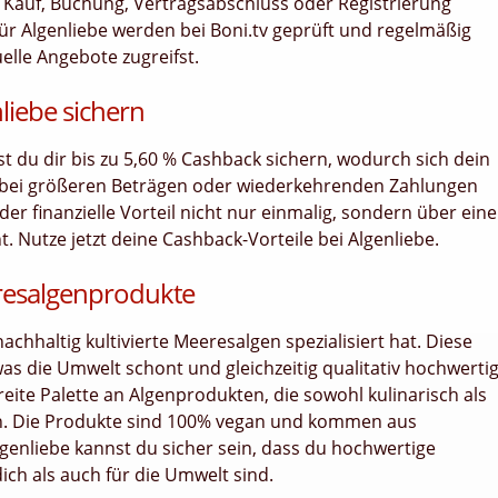
bei Kauf, Buchung, Vertragsabschluss oder Registrierung
r Algenliebe werden bei Boni.tv geprüft und regelmäßig
uelle Angebote zugreifst.
liebe sichern
nst du dir bis zu 5,60 % Cashback sichern, wodurch sich dein
 bei größeren Beträgen oder wiederkehrenden Zahlungen
er finanzielle Vorteil nicht nur einmalig, sondern über ein
Nutze jetzt deine Cashback-Vorteile bei Algenliebe.
resalgenprodukte
nachhaltig kultivierte Meeresalgen spezialisiert hat. Diese
s die Umwelt schont und gleichzeitig qualitativ hochwerti
reite Palette an Algenprodukten, die sowohl kulinarisch als
. Die Produkte sind 100% vegan und kommen aus
lgenliebe kannst du sicher sein, dass du hochwertige
ich als auch für die Umwelt sind.