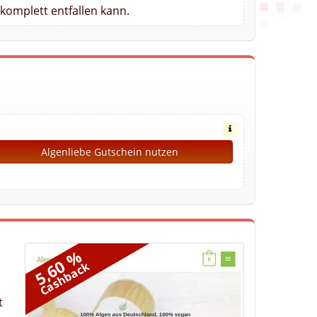
komplett entfallen kann.
Algenliebe Gutschein nutzen
5,60 %
Cashback
t