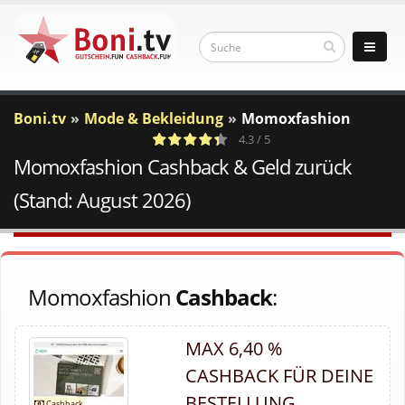
Boni.tv
Mode & Bekleidung
Momoxfashion
4.3 / 5
Momoxfashion Cashback & Geld zurück
3
c
Votes
a
(Stand: August 2026)
Momoxfashion
Cashback
:
MAX 6,40 %
CASHBACK FÜR DEINE
BESTELLUNG