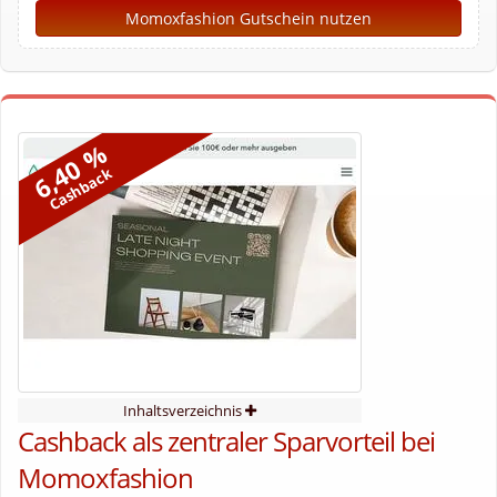
Momoxfashion Gutschein nutzen
6,40 %
Cashback
Inhaltsverzeichnis
Cashback als zentraler Sparvorteil bei
Momoxfashion