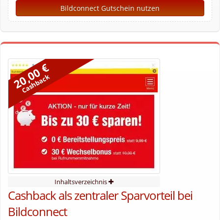
Bildconnect Gutschein nutzen
20,00 €
Cashback
Inhaltsverzeichnis
Cashback als zentraler Sparvorteil bei
Bildconnect