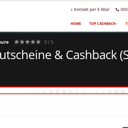
Kontakt per E-Mail
050
HOME
TOP CASHBACK
T
pure
0 / 5
tscheine & Cashback (S
0
Votes