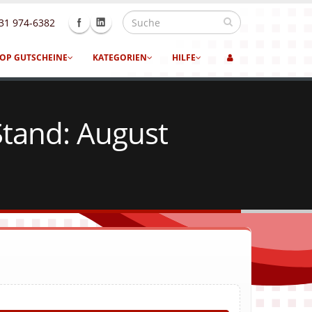
31 974-6382
OP GUTSCHEINE
KATEGORIEN
HILFE
tand: August