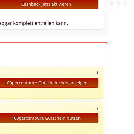
Cashback jetzt aktivieren
sogar komplett entfallen kann.
100percentpure Gutscheincode anzeigen
100percentpure Gutschein nutzen