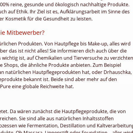
100% reine, gesunde und ökologisch nachhaltige Produkte.
ch auf Ethik. Ihr Ziel ist es, Aufklärungsarbeit im Sinne des
r Kosmetik für die Gesundheit zu leisten.
die Mitbewerber?
ürlichen Produkten. Von Hautpflege bis Make-up, alles wird
ber das ist nicht alles! Sie informieren dich auch über die
wichtig ist, auf Chemikalien und Tierversuche zu verzichten
re Shops, die ähnliche Produkte anbieten. Zum Beispiel
 an natürlichen Hautpflegeprodukten hat, oder Drhauschka,
eprodukte bekannt ist. Beide sind aber mehr auf den
ure eine globale Reichweite hat.
ietet. Da wären zunächst die Hautpflegeprodukte, die von
eichen. Sie sind alle aus natürlichen Inhaltsstoffen
ozessen wie Fermentation, Destillation und Kaltverarbeitun
dukte. Ob Mascara, Lippenstift oder Foundation – alles wir