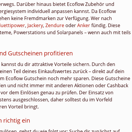
nterwegs. Darüber hinaus bietet Ecoflow Zubehör und
rgiesystem individuell anpassen kannst. Da Ecoflow
 stehen keine Fremdmarken zur Verfügung. Wer nach
luettipower
,
Jackery
,
Zendure
oder
Anker
fündig. Diese
teme, Powerstations und Solarpanels – wenn auch mit teils
nd Gutscheinen profitieren
 kannst du dir attraktive Vorteile sichern. Durch den
nen Teil deines Einkaufswertes zurück – direkt auf dein
inem Ecoflow Gutschein noch mehr sparen. Diese Gutscheine
en und nicht immer mit anderen Aktionen oder Cashback
ls vor dem Einlösen genau zu prüfen. Der Einsatz von
stens ausgeschlossen, daher solltest du im Vorfeld
en Vorteil bringt.
 richtig ein
ulösen, gehst du wie folgt vor: Suche dir zunächst auf