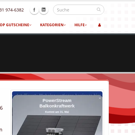
31 974-6382
OP GUTSCHEINE
KATEGORIEN
HILFE
26
en