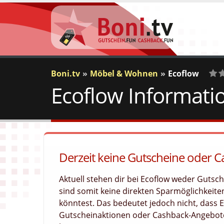
Boni.tv
Möbel & Wohnen
Ecoflow
Ecoflow Informati
0
Vo
Derzeit keine Gutscheine oder C
Aktuell stehen dir bei Ecoflow weder Guts
sind somit keine direkten Sparmöglichkeiten
könntest. Das bedeutet jedoch nicht, dass 
Gutscheinaktionen oder Cashback-Angebote 