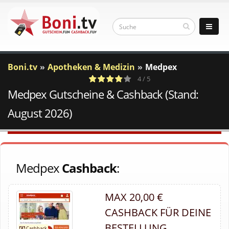
Boni.tv
Apotheken & Medizin
Medpex
4 / 5
Medpex Gutscheine & Cashback (Stand:
4
c
Votes
a
August 2026)
Medpex
Cashback
:
MAX 20,00 €
CASHBACK FÜR DEINE
BESTELLUNG