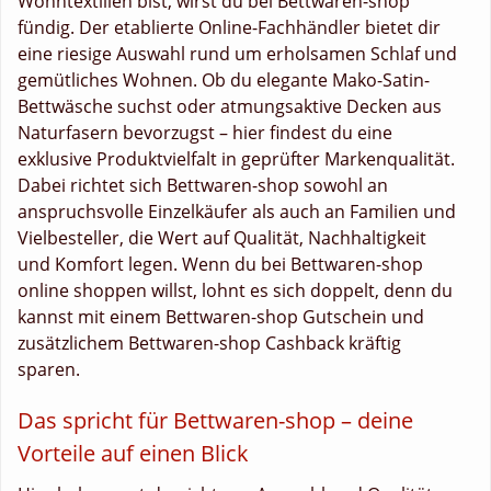
Wohntextilien bist, wirst du bei Bettwaren-shop
fündig. Der etablierte Online-Fachhändler bietet dir
eine riesige Auswahl rund um erholsamen Schlaf und
gemütliches Wohnen. Ob du elegante Mako-Satin-
Bettwäsche suchst oder atmungsaktive Decken aus
Naturfasern bevorzugst – hier findest du eine
exklusive Produktvielfalt in geprüfter Markenqualität.
Dabei richtet sich Bettwaren-shop sowohl an
anspruchsvolle Einzelkäufer als auch an Familien und
Vielbesteller, die Wert auf Qualität, Nachhaltigkeit
und Komfort legen. Wenn du bei Bettwaren-shop
online shoppen willst, lohnt es sich doppelt, denn du
kannst mit einem Bettwaren-shop Gutschein und
zusätzlichem Bettwaren-shop Cashback kräftig
sparen.
Das spricht für Bettwaren-shop – deine
Vorteile auf einen Blick