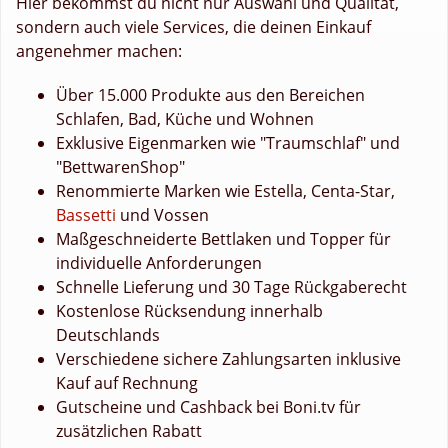
Hier bekommst du nicht nur Auswahl und Qualität,
sondern auch viele Services, die deinen Einkauf
angenehmer machen:
Über 15.000 Produkte aus den Bereichen
Schlafen, Bad, Küche und Wohnen
Exklusive Eigenmarken wie "Traumschlaf" und
"BettwarenShop"
Renommierte Marken wie Estella, Centa-Star,
Bassetti
und Vossen
Maßgeschneiderte Bettlaken und Topper für
individuelle Anforderungen
Schnelle Lieferung und 30 Tage Rückgaberecht
Kostenlose Rücksendung innerhalb
Deutschlands
Verschiedene sichere Zahlungsarten inklusive
Kauf auf Rechnung
Gutscheine und Cashback bei Boni.tv für
zusätzlichen Rabatt