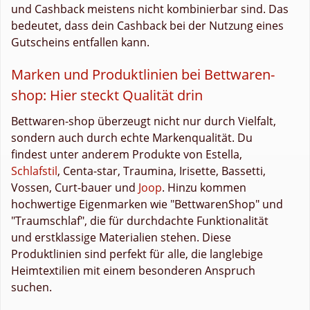
und Cashback meistens nicht kombinierbar sind. Das
bedeutet, dass dein Cashback bei der Nutzung eines
Gutscheins entfallen kann.
Marken und Produktlinien bei Bettwaren-
shop: Hier steckt Qualität drin
Bettwaren-shop überzeugt nicht nur durch Vielfalt,
sondern auch durch echte Markenqualität. Du
findest unter anderem Produkte von Estella,
Schlafstil
, Centa-star, Traumina, Irisette, Bassetti,
Vossen, Curt-bauer und
Joop
. Hinzu kommen
hochwertige Eigenmarken wie "BettwarenShop" und
"Traumschlaf", die für durchdachte Funktionalität
und erstklassige Materialien stehen. Diese
Produktlinien sind perfekt für alle, die langlebige
Heimtextilien mit einem besonderen Anspruch
suchen.