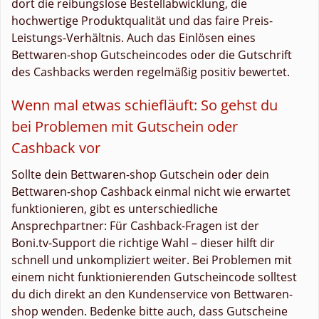
dort die reibungslose Bestellabwicklung, die
hochwertige Produktqualität und das faire Preis-
Leistungs-Verhältnis. Auch das Einlösen eines
Bettwaren-shop Gutscheincodes oder die Gutschrift
des Cashbacks werden regelmäßig positiv bewertet.
Wenn mal etwas schiefläuft: So gehst du
bei Problemen mit Gutschein oder
Cashback vor
Sollte dein Bettwaren-shop Gutschein oder dein
Bettwaren-shop Cashback einmal nicht wie erwartet
funktionieren, gibt es unterschiedliche
Ansprechpartner: Für Cashback-Fragen ist der
Boni.tv-Support die richtige Wahl – dieser hilft dir
schnell und unkompliziert weiter. Bei Problemen mit
einem nicht funktionierenden Gutscheincode solltest
du dich direkt an den Kundenservice von Bettwaren-
shop wenden. Bedenke bitte auch, dass Gutscheine