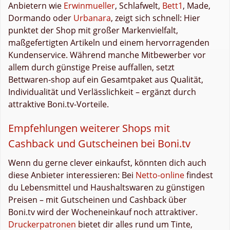
Anbietern wie
Erwinmueller
, Schlafwelt,
Bett1
, Made,
Dormando oder
Urbanara
, zeigt sich schnell: Hier
punktet der Shop mit großer Markenvielfalt,
maßgefertigten Artikeln und einem hervorragenden
Kundenservice. Während manche Mitbewerber vor
allem durch günstige Preise auffallen, setzt
Bettwaren-shop auf ein Gesamtpaket aus Qualität,
Individualität und Verlässlichkeit – ergänzt durch
attraktive Boni.tv-Vorteile.
Empfehlungen weiterer Shops mit
Cashback und Gutscheinen bei Boni.tv
Wenn du gerne clever einkaufst, könnten dich auch
diese Anbieter interessieren: Bei
Netto-online
findest
du Lebensmittel und Haushaltswaren zu günstigen
Preisen – mit Gutscheinen und Cashback über
Boni.tv wird der Wocheneinkauf noch attraktiver.
Druckerpatronen
bietet dir alles rund um Tinte,