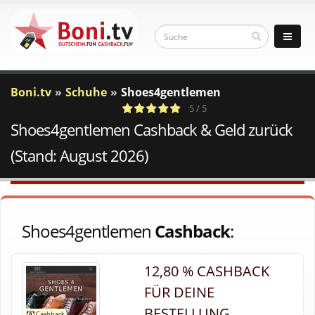
Boni.tv
Schuhe
Shoes4gentlemen
5 / 5
Shoes4gentlemen Cashback & Geld zurück
1
c
Votes
a
(Stand: August 2026)
Shoes4gentlemen
Cashback
:
12,80 % CASHBACK
FÜR DEINE
BESTELLUNG