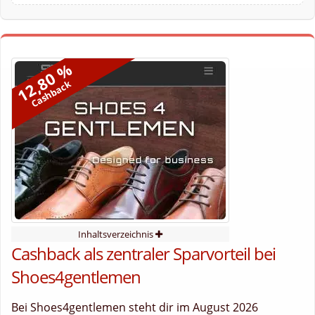
12,80 %
Cashback
Inhaltsverzeichnis
Cashback als zentraler Sparvorteil bei
Shoes4gentlemen
Bei Shoes4gentlemen steht dir im August 2026