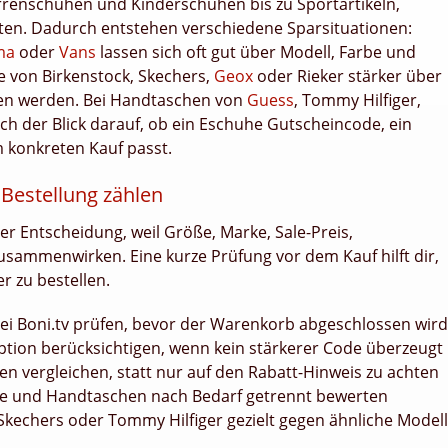
renschuhen und Kinderschuhen bis zu Sportartikeln,
en. Dadurch entstehen verschiedene Sparsituationen:
ma
oder
Vans
lassen sich oft gut über Modell, Farbe und
 von Birkenstock, Skechers,
Geox
oder Rieker stärker über
den werden. Bei Handtaschen von
Guess
, Tommy Hilfiger,
ich der Blick darauf, ob ein Eschuhe Gutscheincode, ein
 konkreten Kauf passt.
 Bestellung zählen
der Entscheidung, weil Größe, Marke, Sale-Preis,
ammenwirken. Eine kurze Prüfung vor dem Kauf hilft dir,
r zu bestellen.
i Boni.tv prüfen, bevor der Warenkorb abgeschlossen wird
tion berücksichtigen, wenn kein stärkerer Code überzeugt
en vergleichen, statt nur auf den Rabatt-Hinweis zu achten
uhe und Handtaschen nach Bedarf getrennt bewerten
 Skechers oder Tommy Hilfiger gezielt gegen ähnliche Model