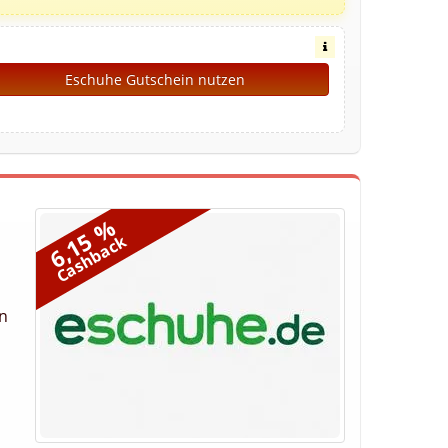
Eschuhe Gutschein nutzen
6,15 %
Cashback
en