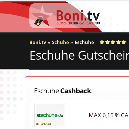
Boni.tv
Schuhe
Eschuhe
Eschuhe Gutschein
a
c
2
Votes
Eschuhe
Cashback
:
MAX 6,15 % C