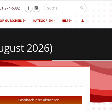
31 974-6382
OP GUTSCHEINE
KATEGORIEN
HILFE
ugust 2026)
Cashback jetzt aktivieren