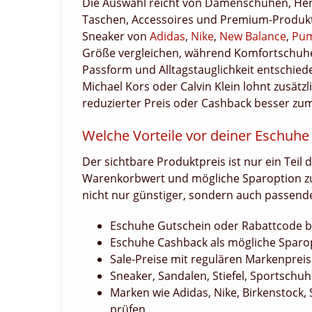
Die Auswahl reicht von Damenschuhen, Her
Taschen, Accessoires und Premium-Produkt
Sneaker von
Adidas
,
Nike
,
New Balance
,
Pu
Größe vergleichen, während Komfortschuhe
Passform und Alltagstauglichkeit entschie
Michael Kors oder Calvin Klein lohnt zusätzl
reduzierter Preis oder Cashback besser zum
Welche Vorteile vor deiner Eschuhe
Der sichtbare Produktpreis ist nur ein Teil 
Warenkorbwert und mögliche Sparoption zus
nicht nur günstiger, sondern auch passende
Eschuhe Gutschein oder Rabattcode be
Eschuhe Cashback als mögliche Sparop
Sale-Preise mit regulären Markenpreis
Sneaker, Sandalen, Stiefel, Sportsch
Marken wie Adidas, Nike, Birkenstock,
prüfen