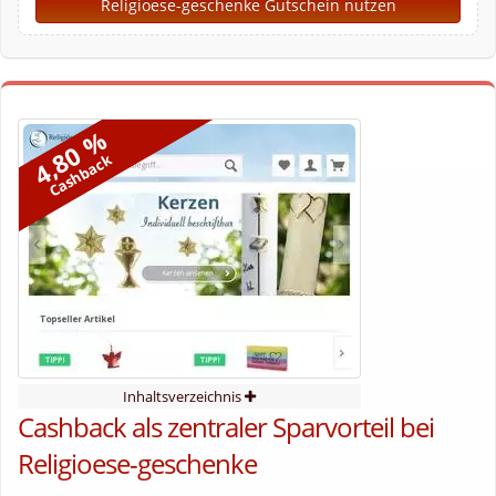
Religioese-geschenke Gutschein nutzen
4,80 %
Cashback
Inhaltsverzeichnis
Cashback als zentraler Sparvorteil bei
Religioese-geschenke