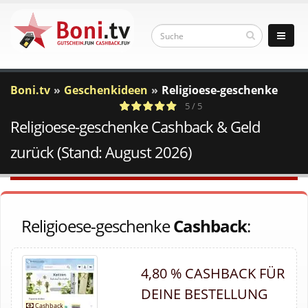
Boni.tv
Geschenkideen
Religioese-geschenke
5 / 5
Religioese-geschenke Cashback & Geld
1
c
Votes
a
zurück (Stand: August 2026)
Religioese-geschenke
Cashback
:
4,80 % CASHBACK FÜR
DEINE BESTELLUNG