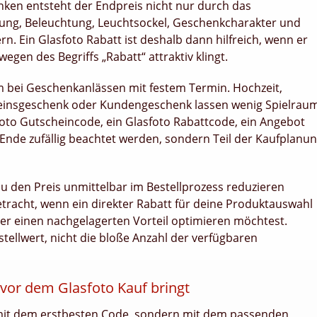
nken entsteht der Endpreis nicht nur durch das
ung, Beleuchtung, Leuchtsockel, Geschenkcharakter und
. Ein Glasfoto Rabatt ist deshalb dann hilfreich, wenn er
gen des Begriffs „Rabatt“ attraktiv klingt.
em bei Geschenkanlässen mit festem Termin. Hochzeit,
Vereinsgeschenk oder Kundengeschenk lassen wenig Spielrau
oto Gutscheincode, ein Glasfoto Rabattcode, ein Angebot
 Ende zufällig beachtet werden, sondern Teil der Kaufplanu
du den Preis unmittelbar im Bestellprozess reduzieren
racht, wenn ein direkter Rabatt für deine Produktauswahl
er einen nachgelagerten Vorteil optimieren möchtest.
tellwert, nicht die bloße Anzahl der verfügbaren
 vor dem Glasfoto Kauf bringt
 mit dem erstbesten Code, sondern mit dem passenden