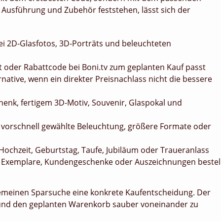
, Ausführung und Zubehör feststehen, lässt sich der
ei 2D-Glasfotos, 3D-Porträts und beleuchteten
t oder Rabattcode bei Boni.tv zum geplanten Kauf passt
rnative, wenn ein direkter Preisnachlass nicht die bessere
nk, fertigem 3D-Motiv, Souvenir, Glaspokal und
 vorschnell gewählte Beleuchtung, größere Formate oder
Hochzeit, Geburtstag, Taufe, Jubiläum oder Traueranlass
 Exemplare, Kundengeschenke oder Auszeichnungen bestel
gemeinen Sparsuche eine konkrete Kaufentscheidung. Der
rt und den geplanten Warenkorb sauber voneinander zu