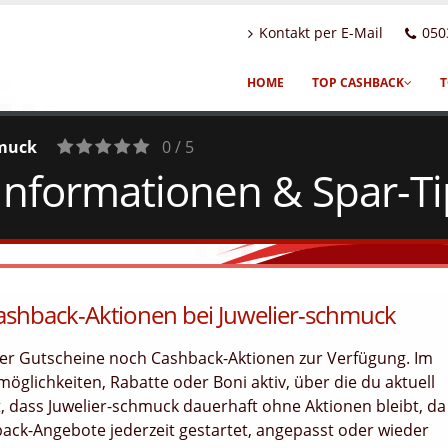
Kontakt per E-Mail
050
HOME
TOP CASHBACK
T
hmuck
0 / 5
Informationen & Spar-T
0
Votes
Cashback-Aktionen bei Juwelier-schmuck
eder Gutscheine noch Cashback-Aktionen zur Verfügung. Im
öglichkeiten, Rabatte oder Boni aktiv, über die du aktuell
, dass Juwelier-schmuck dauerhaft ohne Aktionen bleibt, da
ck-Angebote jederzeit gestartet, angepasst oder wieder