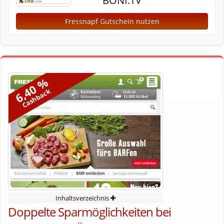
BONI.TV
Fressnapf Gutschein nutzen
6,40 %
Cashback
Inhaltsverzeichnis
Doppelte Sparmöglichkeiten bei