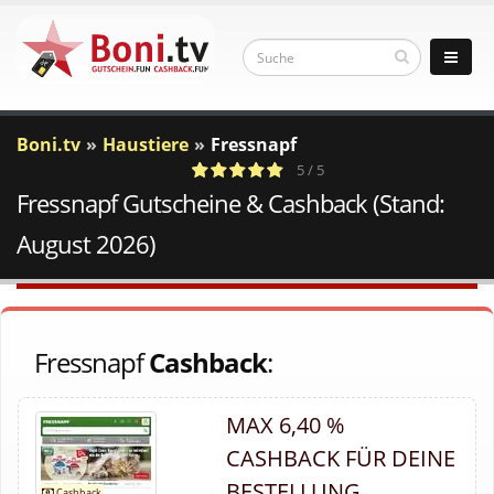
Boni.tv
Haustiere
Fressnapf
5 / 5
Fressnapf Gutscheine & Cashback (Stand:
4
c
Votes
a
August 2026)
Fressnapf
Cashback
:
MAX 6,40 %
CASHBACK FÜR DEINE
BESTELLUNG