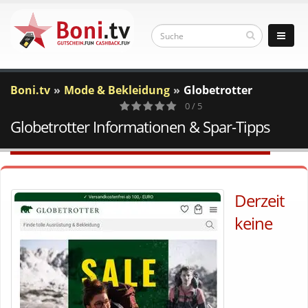
Boni.tv
Mode & Bekleidung
Globetrotter
0 / 5
Globetrotter Informationen & Spar-Tipps
0
Votes
Derzeit
keine