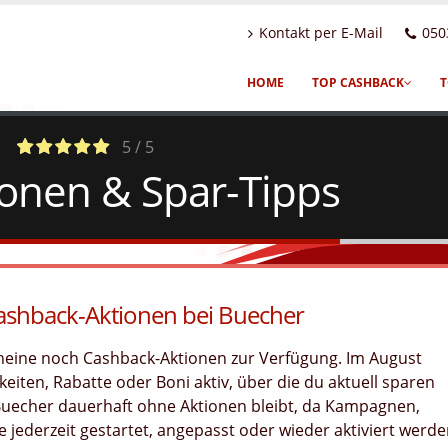
Kontakt per E-Mail
050
HOME
TOP CASHBACK
T
5 / 5
onen & Spar-Tipps
a
c
2
Votes
Cashback-Aktionen bei Buecher
cheine noch Cashback-Aktionen zur Verfügung. Im August
eiten, Rabatte oder Boni aktiv, über die du aktuell sparen
 Buecher dauerhaft ohne Aktionen bleibt, da Kampagnen,
jederzeit gestartet, angepasst oder wieder aktiviert werd