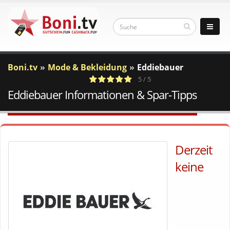
Boni.tv
Mode & Bekleidung
Eddiebauer
5 / 5
Eddiebauer Informationen & Spar-Tipps
2
c
Votes
a
Derzeit
keine