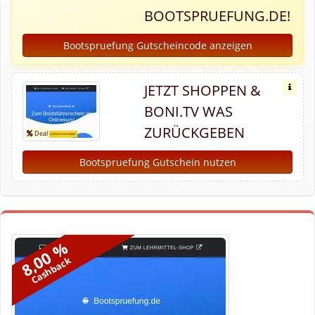
BOOTSPRUEFUNG.DE!
Bootspruefung Gutscheincode anzeigen
JETZT SHOPPEN &
BONI.TV WAS
ZURÜCKGEBEN
Bootspruefung Gutschein nutzen
8,00 %
Cashback