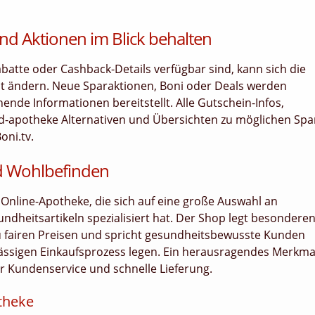
nd Aktionen im Blick behalten
tte oder Cashback-Details verfügbar sind, kann sich die
it ändern. Neue Sparaktionen, Boni oder Deals werden
nde Informationen bereitstellt. Alle Gutschein-Infos,
ld-apotheke Alternativen und Übersichten zu möglichen Spa
oni.tv.
nd Wohlbefinden
Online-Apotheke, die sich auf eine große Auswahl an
dheitsartikeln spezialisiert hat. Der Shop legt besondere
zu fairen Preisen und spricht gesundheitsbewusste Kunden
lässigen Einkaufsprozess legen. Ein herausragendes Merkma
r Kundenservice und schnelle Lieferung.
theke