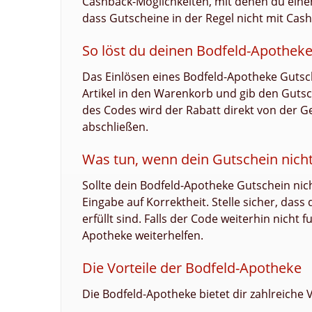
Cashback-Möglichkeiten, mit denen du einen
dass Gutscheine in der Regel nicht mit Ca
So löst du deinen Bodfeld-Apotheke
Das Einlösen eines Bodfeld-Apotheke Gutsc
Artikel in den Warenkorb und gib den Guts
des Codes wird der Rabatt direkt von der
abschließen.
Was tun, wenn dein Gutschein nicht
Sollte dein Bodfeld-Apotheke Gutschein nic
Eingabe auf Korrektheit. Stelle sicher, dass
erfüllt sind. Falls der Code weiterhin nicht 
Apotheke weiterhelfen.
Die Vorteile der Bodfeld-Apotheke
Die Bodfeld-Apotheke bietet dir zahlreiche V