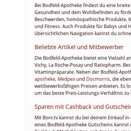
Bei Bodfeld-Apotheke findest du eine breite 
Gesundheit und dein Wohlbefinden zu förder
Beschwerden, homöopathische Produkte, Ko
und Fitness. Auch Produkte für Babys und Hau
übersichtlichen Navigation kannst du schne
Beliebte Artikel und Mitbewerber
Die Bodfeld-Apotheke bietet eine Vielzahl 
Vichy, La Roche-Posay und Ratiopharm. Beson
Vitaminpräparate. Neben der Bodfeld-Apoth
apotheke
,
Medpex
und
Docmorris
, die ebe
wettbewerbsfähigen Preisen anbieten. Es lo
um das beste Preis-Leistungs-Verhältnis zu 
Sparen mit Cashback und Gutschei
Mit Boni.tv kannst du bei deinem Einkauf i
eines Bodfeld-Apotheke Gutscheins kannst du