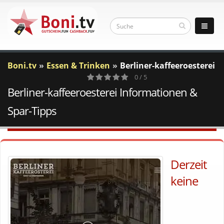
Boni.tv
Essen & Trinken
Berliner-kaffeeroesterei
0 / 5
Berliner-kaffeeroesterei Informationen &
0
Votes
Spar-Tipps
Derzeit
keine