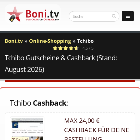
Boni.tv
Online-Shopping
Tchibo
4.5 / 5
Tchibo Gutscheine & Cashback (Stand:
4
c
Votes
a
August 2026)
Tchibo
Cashback
:
MAX 24,00 €
CASHBACK FÜR DEINE
BESTELLUNG