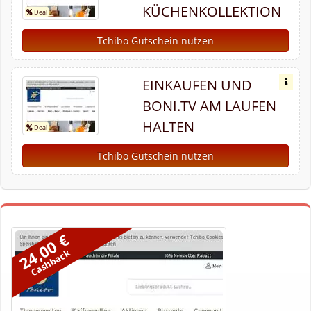
KÜCHENKOLLEKTION
Tchibo Gutschein nutzen
EINKAUFEN UND
BONI.TV AM LAUFEN
HALTEN
Tchibo Gutschein nutzen
24,00 €
Cashback