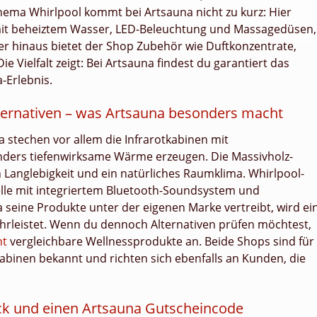
hema Whirlpool kommt bei Artsauna nicht zu kurz: Hier
mit beheiztem Wasser, LED-Beleuchtung und Massagedüsen,
er hinaus bietet der Shop Zubehör wie Duftkonzentrate,
Vielfalt zeigt: Bei Artsauna findest du garantiert das
-Erlebnis.
ternativen – was Artsauna besonders macht
a stechen vor allem die Infrarotkabinen mit
onders tiefenwirksame Wärme erzeugen. Die Massivholz-
anglebigkeit und ein natürliches Raumklima. Whirlpool-
elle mit integriertem Bluetooth-Soundsystem und
seine Produkte unter der eigenen Marke vertreibt, wird ei
rleistet. Wenn du dennoch Alternativen prüfen möchtest,
nt
vergleichbare Wellnessprodukte an. Beide Shops sind für
abinen bekannt und richten sich ebenfalls an Kunden, die
ack und einen Artsauna Gutscheincode