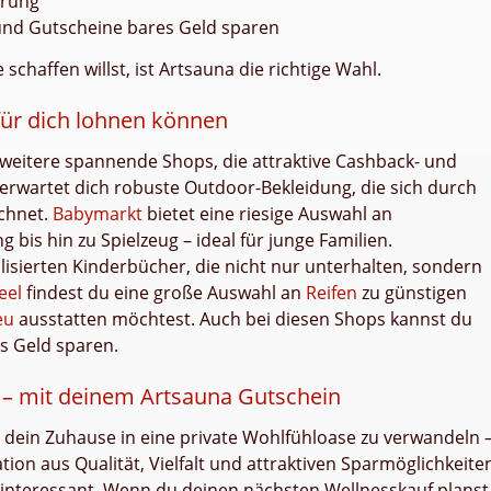
hrung
und Gutscheine bares Geld sparen
chaffen willst, ist Artsauna die richtige Wahl.
 für dich lohnen können
e weitere spannende Shops, die attraktive Cashback- und
erwartet dich robuste Outdoor-Bekleidung, die sich durch
chnet.
Babymarkt
bietet eine riesige Auswahl an
bis hin zu Spielzeug – ideal für junge Familien.
lisierten Kinderbücher, die nicht nur unterhalten, sondern
eel
findest du eine große Auswahl an
Reifen
zu günstigen
eu
ausstatten möchtest. Auch bei diesen Shops kannst du
s Geld sparen.
n – mit deinem Artsauna Gutschein
t, dein Zuhause in eine private Wohlfühloase zu verwandeln 
n aus Qualität, Vielfalt und attraktiven Sparmöglichkeite
interessant. Wenn du deinen nächsten Wellnesskauf planst