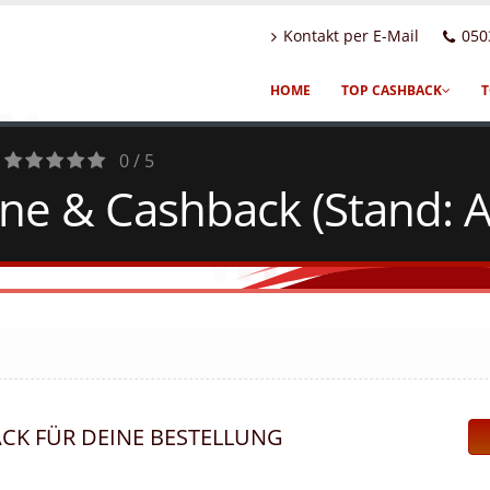
Kontakt per E-Mail
050
HOME
TOP CASHBACK
T
0 / 5
ne & Cashback (Stand: 
0
Votes
ACK FÜR DEINE BESTELLUNG