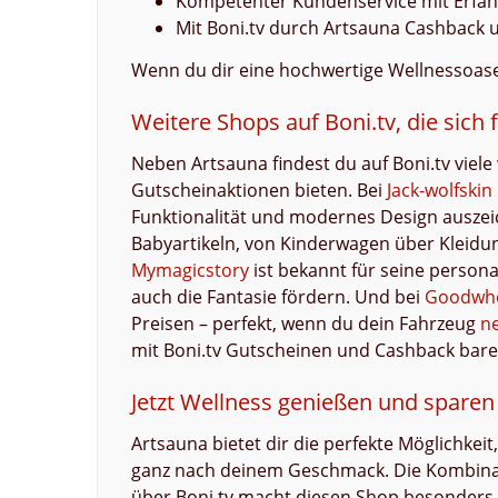
Kompetenter Kundenservice mit Erfa
Mit Boni.tv durch Artsauna Cashback 
Wenn du dir eine hochwertige Wellnessoase s
Weitere Shops auf Boni.tv, die sich
Neben Artsauna findest du auf Boni.tv viel
Gutscheinaktionen bieten. Bei
Jack-wolfskin
Funktionalität und modernes Design auszei
Babyartikeln, von Kinderwagen über Kleidung 
Mymagicstory
ist bekannt für seine persona
auch die Fantasie fördern. Und bei
Goodwh
Preisen – perfekt, wenn du dein Fahrzeug
n
mit Boni.tv Gutscheinen und Cashback bare
Jetzt Wellness genießen und spare
Artsauna bietet dir die perfekte Möglichkei
ganz nach deinem Geschmack. Die Kombinatio
über Boni.tv macht diesen Shop besonders 