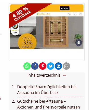
4,80 %
Cashback
r
Inhaltsverzeichnis
Doppelte Sparmöglichkeiten bei
Artsauna im Überblick
r
Gutscheine bei Artsauna –
Aktionen und Preisvorteile nutzen