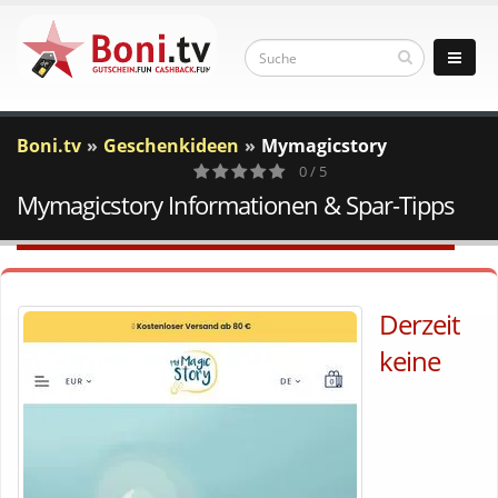
Boni.tv
Geschenkideen
Mymagicstory
0 / 5
Mymagicstory Informationen & Spar-Tipps
0
Votes
Derzeit
keine