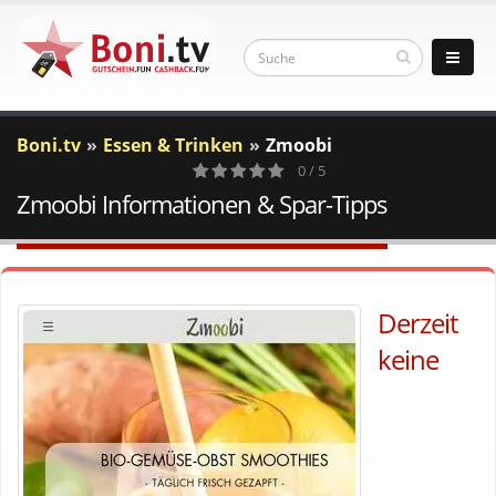
Boni.tv
Essen & Trinken
Zmoobi
0 / 5
Zmoobi Informationen & Spar-Tipps
0
Votes
Derzeit
keine