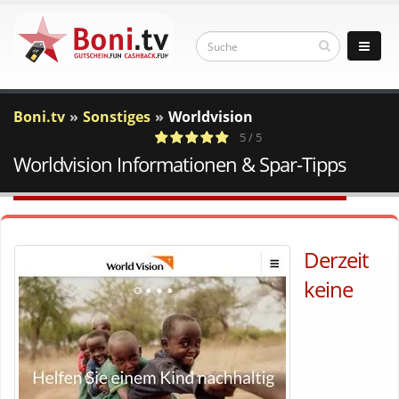
Boni.tv
Sonstiges
Worldvision
5 / 5
Worldvision Informationen & Spar-Tipps
1
c
Votes
a
Derzeit
keine