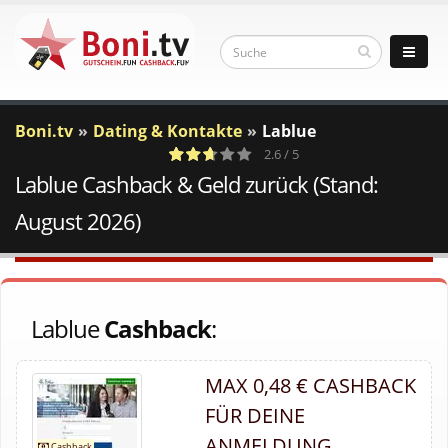
Boni.tv
Dating & Kontakte
Lablue
2.6 / 5
Lablue Cashback & Geld zurück (Stand:
11
a
c
Votes
August 2026)
Lablue
Cashback
:
MAX 0,48 € CASHBACK
FÜR DEINE
ANMELDUNG