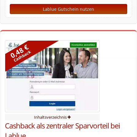
Lablue Gutschein nutzen
0,48 €
Cashback
Inhaltsverzeichnis
Cashback als zentraler Sparvorteil bei
Lablue