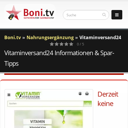
Boni.tv
Nahrungsergänzung
Vitaminversand24
0 / 5
Vitaminversand24 Informationen & Spar-
0
Votes
Tipps
Derzeit
keine