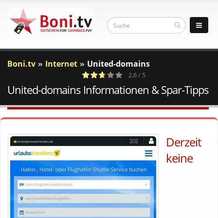
Boni.tv
Internet
United-domains
2.6 / 5
United-domains Informationen & Spar-Tipps
7
a
c
Votes
Derzeit
keine