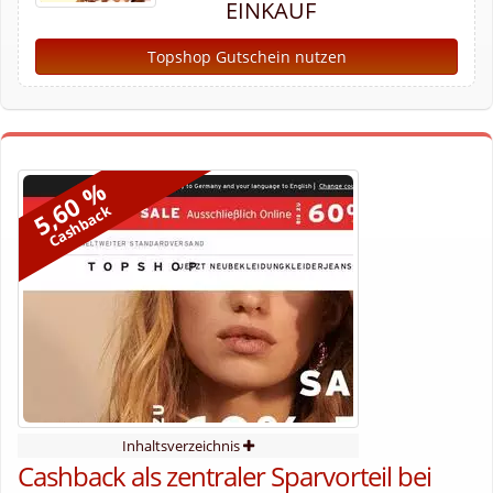
EINKAUF
Topshop Gutschein nutzen
5,60 %
Cashback
Inhaltsverzeichnis
Cashback als zentraler Sparvorteil bei