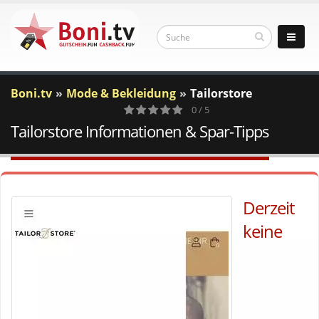
Boni.tv
Mode & Bekleidung
Tailorstore
0 / 5
Tailorstore Informationen & Spar-Tipps
0
Votes
Derzeit
keine