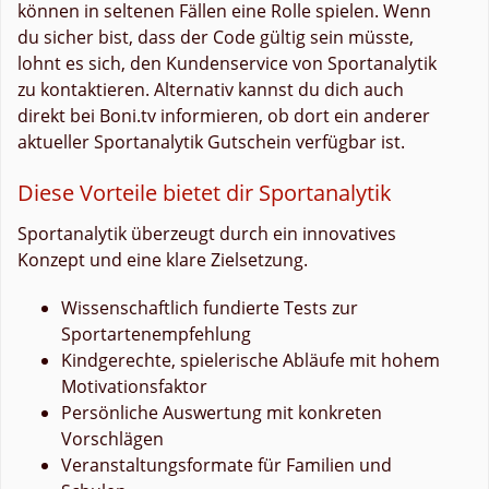
können in seltenen Fällen eine Rolle spielen. Wenn
du sicher bist, dass der Code gültig sein müsste,
lohnt es sich, den Kundenservice von Sportanalytik
zu kontaktieren. Alternativ kannst du dich auch
direkt bei Boni.tv informieren, ob dort ein anderer
aktueller Sportanalytik Gutschein verfügbar ist.
Diese Vorteile bietet dir Sportanalytik
Sportanalytik überzeugt durch ein innovatives
Konzept und eine klare Zielsetzung.
Wissenschaftlich fundierte Tests zur
Sportartenempfehlung
Kindgerechte, spielerische Abläufe mit hohem
Motivationsfaktor
Persönliche Auswertung mit konkreten
Vorschlägen
Veranstaltungsformate für Familien und