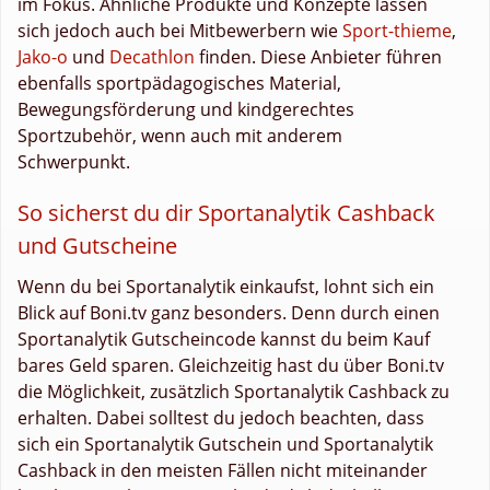
im Fokus. Ähnliche Produkte und Konzepte lassen
sich jedoch auch bei Mitbewerbern wie
Sport-thieme
,
Jako-o
und
Decathlon
finden. Diese Anbieter führen
ebenfalls sportpädagogisches Material,
Bewegungsförderung und kindgerechtes
Sportzubehör, wenn auch mit anderem
Schwerpunkt.
So sicherst du dir Sportanalytik Cashback
und Gutscheine
Wenn du bei Sportanalytik einkaufst, lohnt sich ein
Blick auf Boni.tv ganz besonders. Denn durch einen
Sportanalytik Gutscheincode kannst du beim Kauf
bares Geld sparen. Gleichzeitig hast du über Boni.tv
die Möglichkeit, zusätzlich Sportanalytik Cashback zu
erhalten. Dabei solltest du jedoch beachten, dass
sich ein Sportanalytik Gutschein und Sportanalytik
Cashback in den meisten Fällen nicht miteinander