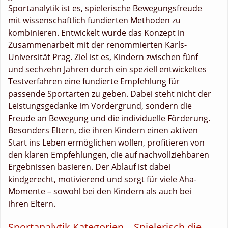
Sportanalytik ist es, spielerische Bewegungsfreude
mit wissenschaftlich fundierten Methoden zu
kombinieren. Entwickelt wurde das Konzept in
Zusammenarbeit mit der renommierten Karls-
Universität Prag. Ziel ist es, Kindern zwischen fünf
und sechzehn Jahren durch ein speziell entwickeltes
Testverfahren eine fundierte Empfehlung für
passende Sportarten zu geben. Dabei steht nicht der
Leistungsgedanke im Vordergrund, sondern die
Freude an Bewegung und die individuelle Förderung.
Besonders Eltern, die ihren Kindern einen aktiven
Start ins Leben ermöglichen wollen, profitieren von
den klaren Empfehlungen, die auf nachvollziehbaren
Ergebnissen basieren. Der Ablauf ist dabei
kindgerecht, motivierend und sorgt für viele Aha-
Momente – sowohl bei den Kindern als auch bei
ihren Eltern.
Sportanalytik Kategorien – Spielerisch die