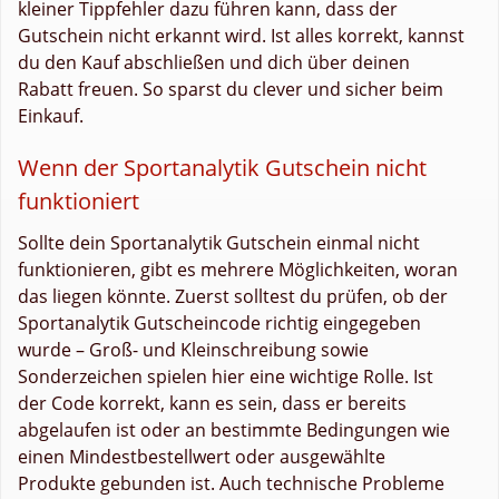
kleiner Tippfehler dazu führen kann, dass der
Gutschein nicht erkannt wird. Ist alles korrekt, kannst
du den Kauf abschließen und dich über deinen
Rabatt freuen. So sparst du clever und sicher beim
Einkauf.
Wenn der Sportanalytik Gutschein nicht
funktioniert
Sollte dein Sportanalytik Gutschein einmal nicht
funktionieren, gibt es mehrere Möglichkeiten, woran
das liegen könnte. Zuerst solltest du prüfen, ob der
Sportanalytik Gutscheincode richtig eingegeben
wurde – Groß- und Kleinschreibung sowie
Sonderzeichen spielen hier eine wichtige Rolle. Ist
der Code korrekt, kann es sein, dass er bereits
abgelaufen ist oder an bestimmte Bedingungen wie
einen Mindestbestellwert oder ausgewählte
Produkte gebunden ist. Auch technische Probleme