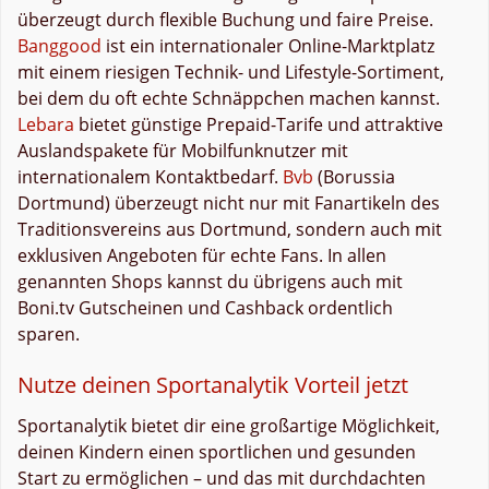
überzeugt durch flexible Buchung und faire Preise.
Banggood
ist ein internationaler Online-Marktplatz
mit einem riesigen Technik- und Lifestyle-Sortiment,
bei dem du oft echte Schnäppchen machen kannst.
Lebara
bietet günstige Prepaid-Tarife und attraktive
Auslandspakete für Mobilfunknutzer mit
internationalem Kontaktbedarf.
Bvb
(Borussia
Dortmund) überzeugt nicht nur mit Fanartikeln des
Traditionsvereins aus Dortmund, sondern auch mit
exklusiven Angeboten für echte Fans. In allen
genannten Shops kannst du übrigens auch mit
Boni.tv Gutscheinen und Cashback ordentlich
sparen.
Nutze deinen Sportanalytik Vorteil jetzt
Sportanalytik bietet dir eine großartige Möglichkeit,
deinen Kindern einen sportlichen und gesunden
Start zu ermöglichen – und das mit durchdachten