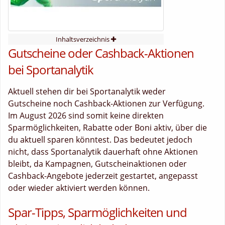
Inhaltsverzeichnis
Gutscheine oder Cashback-Aktionen
bei Sportanalytik
Aktuell stehen dir bei Sportanalytik weder
Gutscheine noch Cashback-Aktionen zur Verfügung.
Im August 2026 sind somit keine direkten
Sparmöglichkeiten, Rabatte oder Boni aktiv, über die
du aktuell sparen könntest. Das bedeutet jedoch
nicht, dass Sportanalytik dauerhaft ohne Aktionen
bleibt, da Kampagnen, Gutscheinaktionen oder
Cashback-Angebote jederzeit gestartet, angepasst
oder wieder aktiviert werden können.
Spar-Tipps, Sparmöglichkeiten und