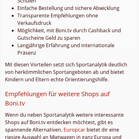
Schulen
Einfache Bestellung und sichere Abwicklung
Transparente Empfehlungen ohne
Verkaufsdruck
Möglichkeit, mit Boni.tv durch Cashback und
Gutscheine Geld zu sparen
Langjährige Erfahrung und internationale
Präsenz
Mit diesen Vorteilen setzt sich Sportanalytik deutlich
von herkömmlichen Sportangeboten ab und bietet
Kindern und Eltern echte Orientierungshilfe.
Empfehlungen für weitere Shops auf
Boni.tv
Wenn du neben Sportanalytik weitere interessante
Shops auf Boni.tv entdecken möchtest, gibt es
spannende Alternativen.
Europcar
bietet dir eine
riesige Auswahl an Mietwagen in ganz Europa und