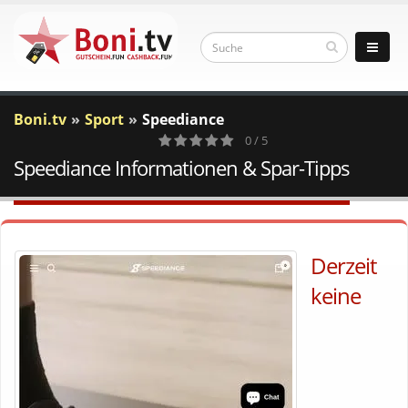
Boni.tv
Sport
Speediance
0 / 5
Speediance Informationen & Spar-Tipps
0
Votes
Derzeit
keine