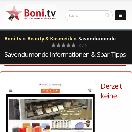
Boni.tv
Beauty & Kosmetik
Savondumonde
0 / 5
Savondumonde Informationen & Spar-Tipps
0
Votes
Derzeit
keine