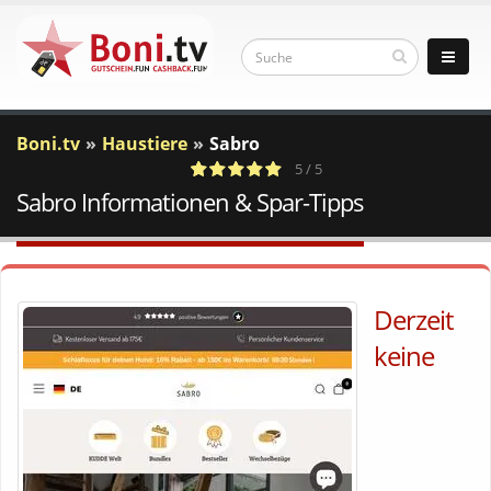
Boni.tv
Haustiere
Sabro
5 / 5
Sabro Informationen & Spar-Tipps
1
c
Votes
a
Derzeit
keine