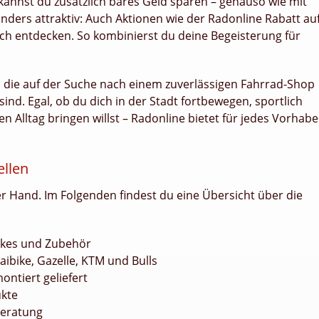
annst du zusätzlich bares Geld sparen – genauso wie mit
ders attraktiv: Auch Aktionen wie der Radonline Rabatt au
ch entdecken. So kombinierst du deine Begeisterung für
e, die auf der Suche nach einem zuverlässigen Fahrrad-Shop
ind. Egal, ob du dich in der Stadt fortbewegen, sportlich
n Alltag bringen willst – Radonline bietet für jedes Vorhab
ellen
der Hand. Im Folgenden findest du eine Übersicht über die
Bikes und Zubehör
ibike, Gazelle, KTM und Bulls
ntiert geliefert
ukte
beratung