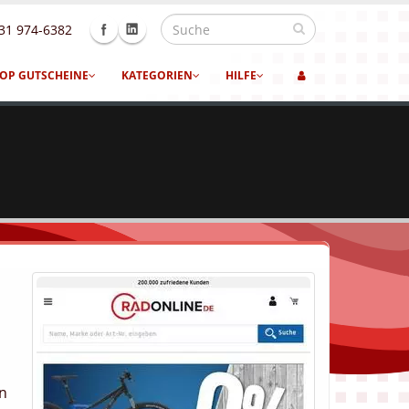
31 974-6382
OP GUTSCHEINE
KATEGORIEN
HILFE
en