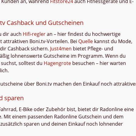
te Kunden an, während
Fitstore24
auch Fitnessgeräte und E-
.tv Cashback und Gutscheinen
u dir auch
Hifi-regler
an – hier findest du hochwertige
 attraktiven Boni.tv-Vorteilen. Bei
Quelle
kannst du Mode,
dir Cashback sichern.
Just4men
bietet Pflege- und
lmäßig lohnenswerte Gutscheine im Programm. Wenn du
suchst, solltest du
Hagengrote
besuchen – hier warten
ich.
 Gutscheine über Boni.tv machen den Einkauf noch attraktive
nd sparen
rrad, E-Bike oder Zubehör bist, bietet dir Radonline eine
se. Mit einem passenden Radonline Gutschein und dem
 zusätzlich sparen und deinen Einkauf noch lohnender