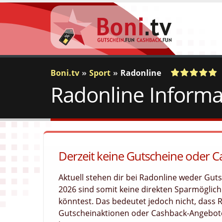
Boni.tv
Sport
Radonline
Radonline Informa
a
c
1
Votes
Derzeit keine Gutscheine oder 
Aktuell stehen dir bei Radonline weder Gu
2026 sind somit keine direkten Sparmöglichk
könntest. Das bedeutet jedoch nicht, dass
Gutscheinaktionen oder Cashback-Angebote 