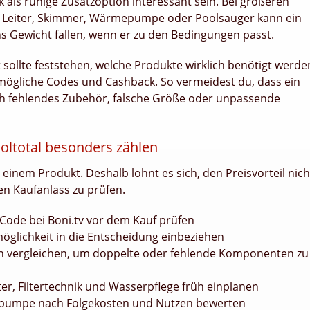
k als ruhige Zusatzoption interessant sein. Bei größeren
e, Leiter, Skimmer, Wärmepumpe oder Poolsauger kann ein
s Gewicht fallen, wenn er zu den Bedingungen passt.
t sollte feststehen, welche Produkte wirklich benötigt werde
 mögliche Codes und Cashback. So vermeidest du, dass ein
rch fehlendes Zubehör, falsche Größe oder unpassende
oltotal besonders zählen
einem Produkt. Deshalb lohnt es sich, den Preisvorteil nich
en Kaufanlass zu prüfen.
Code bei Boni.tv vor dem Kauf prüfen
öglichkeit in die Entscheidung einbeziehen
en vergleichen, um doppelte oder fehlende Komponenten zu
r, Filtertechnik und Wasserpflege früh einplanen
pumpe nach Folgekosten und Nutzen bewerten