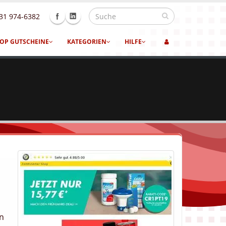
31 974-6382
OP GUTSCHEINE
KATEGORIEN
HILFE
en