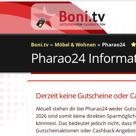
Boni.tv
Möbel & Wohnen
Pharao24
Pharao24 Informat
a
c
1
Derzeit keine Gutscheine oder 
Aktuell stehen dir bei Pharao24 weder Gut
2026 sind somit keine direkten Sparmöglichk
könntest. Das bedeutet jedoch nicht, dass
Gutscheinaktionen oder Cashback-Angebote 