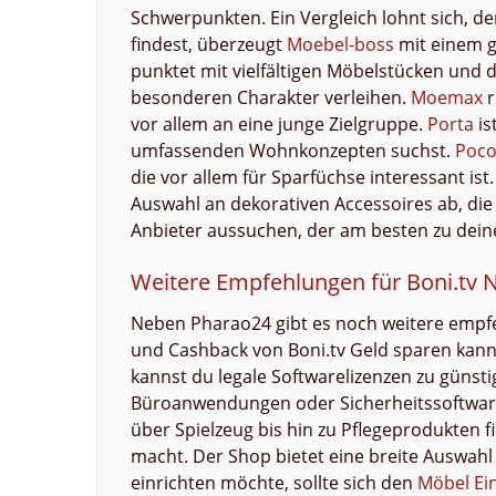
Schwerpunkten. Ein Vergleich lohnt sich, de
findest, überzeugt
Moebel-boss
mit einem g
punktet mit vielfältigen Möbelstücken und 
besonderen Charakter verleihen.
Moemax
r
vor allem an eine junge Zielgruppe.
Porta
is
umfassenden Wohnkonzepten suchst.
Poc
die vor allem für Sparfüchse interessant is
Auswahl an dekorativen Accessoires ab, die
Anbieter aussuchen, der am besten zu dein
Weitere Empfehlungen für Boni.tv 
Neben Pharao24 gibt es noch weitere empf
und Cashback von Boni.tv Geld sparen kann
kannst du legale Softwarelizenzen zu günsti
Büroanwendungen oder Sicherheitssoftwa
über Spielzeug bis hin zu Pflegeprodukten f
macht. Der Shop bietet eine breite Auswah
einrichten möchte, sollte sich den
Möbel Ei