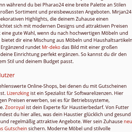
nn während du bei Pharao24 eine breite Palette an Stilen
roßen Sortiment und preisbewussten Angeboten. Mirjan24
dekorativen Highlights, die deinem Zuhause einen
ichtet sich mit modernen Designs und attraktiven Preisen
t eine gute Wahl, wenn du nach hochwertigen Möbeln und
o
bietet dir eine Mischung aus Möbeln und Haushaltsartikeln
t. Ergänzend rundet
Mr-deko
das Bild mit einer großen
 deine Einrichtung perfekt ergänzen. So kannst du dir den
em Stil und deinem Budget passt.
Nutzer
ehlenswerte Online-Shops, bei denen du mit Gutscheinen
st.
Lizenzking
ist ein Spezialist für Softwarelizenzen. Hier
gen Preisen erwerben, sei es für Betriebssysteme,
re.
Zooroyal
ist dein Experte für Haustierbedarf. Von Futter
indest du hier alles, was dein Haustier glücklich und gesund
l und regelmäßig attraktive Angebote. Wer sein Zuhause
ne
ns Gutschein
sichern. Moderne Möbel und stilvolle