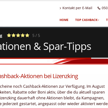
Kontakt per E-Mail
050
HOME
TOP CASHBACK
T
ng
5 / 5
ationen & Spar-Tipps
a
c
1
Votes
ashback-Aktionen bei Lizenzking
tscheine noch Cashback-Aktionen zur Verfügung. Im August
eiten, Rabatte oder Boni aktiv, über die du aktuell sparen
Lizenzking dauerhaft ohne Aktionen bleibt, da Kampagnen,
jederzeit gestartet, angepasst oder wieder aktiviert werd