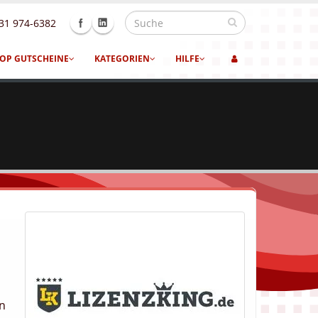
31 974-6382
OP GUTSCHEINE
KATEGORIEN
HILFE
en