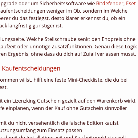
Upgrade oder um Sicherheitssoftware wie
Bitdefender
,
Eset
 Kaufentscheidungen weniger im Ob, sondern im Welche
erer du das festlegst, desto klarer erkennst du, ob ein
k langfristig günstiger ist.
ahlungsseite. Welche Stellschraube senkt den Endpreis ohne
Laufzeit oder unnötige Zusatzfunktionen. Genau diese Logik
en Ergebnis, ohne dass du dich auf Zufall verlassen musst.
nd Kaufentscheidungen
en willst, hilft eine feste Mini-Checkliste, die du bei
est.
 ein Lizenzking Gutschein gezielt auf den Warenkorb wirkt
ufe einplanen, wenn der Kauf ohne Gutschein sinnvoller
t du nicht versehentlich die falsche Edition kaufst
 Nutzungsumfang zum Einsatz passen
, damit du Installationszeit und Kaufzeitpunkt sinnvoll