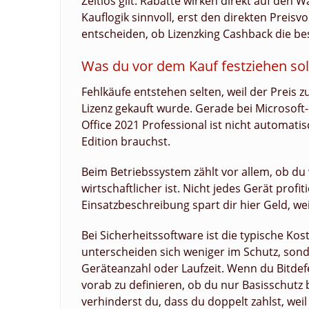
Zeitlos gilt: Rabatte wirken direkt auf den 
Kauflogik sinnvoll, erst den direkten Preis
entscheiden, ob Lizenzking Cashback die bes
Was du vor dem Kauf festziehen soll
Fehlkäufe entstehen selten, weil der Preis zu
Lizenz gekauft wurde. Gerade bei Microsoft-
Office 2021 Professional ist nicht automati
Edition brauchst.
Beim Betriebssystem zählt vor allem, ob du
wirtschaftlicher ist. Nicht jedes Gerät profi
Einsatzbeschreibung spart dir hier Geld, wei
Bei Sicherheitssoftware ist die typische Kos
unterscheiden sich weniger im Schutz, son
Geräteanzahl oder Laufzeit. Wenn du Bitde
vorab zu definieren, ob du nur Basisschutz
verhinderst du, dass du doppelt zahlst, wei