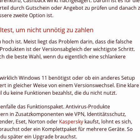
Warenkorb, Cashback wirkt nachgelagert. Darum ist es für die
vorteil durch Gutschein oder Angebot zu prüfen und danach 
sere zweite Option ist.
test, um nicht unnötig zu zahlen
 hoch ist. Meist liegt das Problem darin, dass die falsche
Produkten ist der Versionsabgleich der wichtigste Schritt.
sch die beste Wahl, wenn du eigentlich eine schlankere
 wirklich Windows 11 benötigst oder ob ein anderes Setup
tiert in gleicher Weise von einem Versionswechsel. Eine klare
l du keine Funktionen bezahlst, die du nicht nutzt.
tenfalle das Funktionspaket. Antivirus-Produkte
dern in Zusatzkomponenten wie VPN, Identitätsschutz,
fender, Eset, Norton oder
Kaspersky
kaufst, lohnt es sich,
 brauchst oder ein Komplettpaket für mehrere Geräte. So
l du später ein Upgrade brauchst.