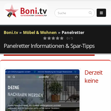
Boni.tv
Möbel & Wohnen
Panelretter
0 / 5
Panelretter Informationen & Spar-Tipps
0
Votes
Derzeit
keine