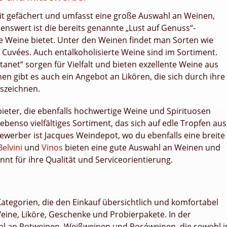
it gefächert und umfasst eine große Auswahl an Weinen,
nswert ist die bereits genannte „Lust auf Genuss“-
ße Weine bietet. Unter den Weinen findet man Sorten wie
Cuvées. Auch entalkoholisierte Weine sind im Sortiment.
net“ sorgen für Vielfalt und bieten exzellente Weine aus
 gibt es auch ein Angebot an Likören, die sich durch ihre
szeichnen.
ieter, die ebenfalls hochwertige Weine und Spirituosen
ebenso vielfältiges Sortiment, das sich auf edle Tropfen aus
tbewerber ist Jacques Weindepot, wo du ebenfalls eine breite
Belvini
und
Vinos
bieten eine gute Auswahl an Weinen und
nt für ihre Qualität und Serviceorientierung.
Kategorien, die den Einkauf übersichtlich und komfortabel
ine, Liköre, Geschenke und Probierpakete. In der
ahl an Rotweinen, Weißweinen und Roséweinen, die sowohl i