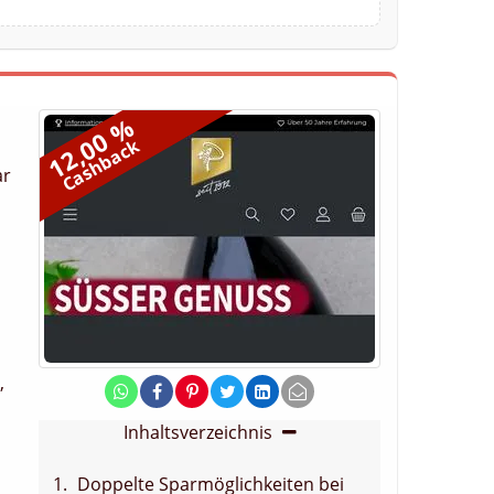
12,00 %
Cashback
ar
,
Inhaltsverzeichnis
Doppelte Sparmöglichkeiten bei