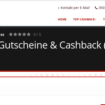
Kontakt per E-Mail
050
HOME
TOP CASHBACK
T
uss
0 / 5
Gutscheine & Cashback 
0
Votes